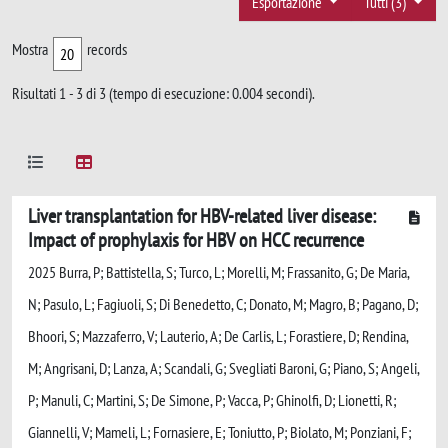
Esportazione
Tutti (3)
Mostra
records
Risultati 1 - 3 di 3 (tempo di esecuzione: 0.004 secondi).
Liver transplantation for HBV-related liver disease:
Impact of prophylaxis for HBV on HCC recurrence
2025 Burra, P; Battistella, S; Turco, L; Morelli, M; Frassanito, G; De Maria,
N; Pasulo, L; Fagiuoli, S; Di Benedetto, C; Donato, M; Magro, B; Pagano, D;
Bhoori, S; Mazzaferro, V; Lauterio, A; De Carlis, L; Forastiere, D; Rendina,
M; Angrisani, D; Lanza, A; Scandali, G; Svegliati Baroni, G; Piano, S; Angeli,
P; Manuli, C; Martini, S; De Simone, P; Vacca, P; Ghinolfi, D; Lionetti, R;
Giannelli, V; Mameli, L; Fornasiere, E; Toniutto, P; Biolato, M; Ponziani, F;