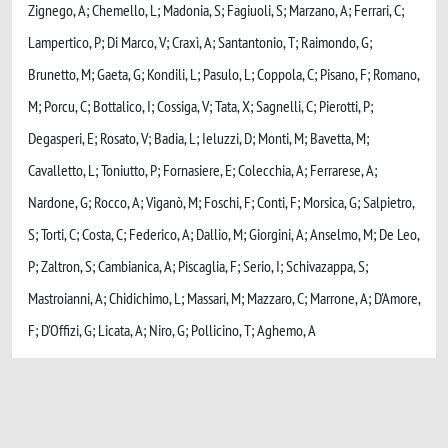
Zignego, A; Chemello, L; Madonia, S; Fagiuoli, S; Marzano, A; Ferrari, C;
Lampertico, P; Di Marco, V; Craxì, A; Santantonio, T; Raimondo, G;
Brunetto, M; Gaeta, G; Kondili, L; Pasulo, L; Coppola, C; Pisano, F; Romano,
M; Porcu, C; Bottalico, I; Cossiga, V; Tata, X; Sagnelli, C; Pierotti, P;
Degasperi, E; Rosato, V; Badia, L; Ieluzzi, D; Monti, M; Bavetta, M;
Cavalletto, L; Toniutto, P; Fornasiere, E; Colecchia, A; Ferrarese, A;
Nardone, G; Rocco, A; Viganò, M; Foschi, F; Conti, F; Morsica, G; Salpietro,
S; Torti, C; Costa, C; Federico, A; Dallio, M; Giorgini, A; Anselmo, M; De Leo,
P; Zaltron, S; Cambianica, A; Piscaglia, F; Serio, I; Schivazappa, S;
Mastroianni, A; Chidichimo, L; Massari, M; Mazzaro, C; Marrone, A; D'Amore,
F; D'Offizi, G; Licata, A; Niro, G; Pollicino, T; Aghemo, A