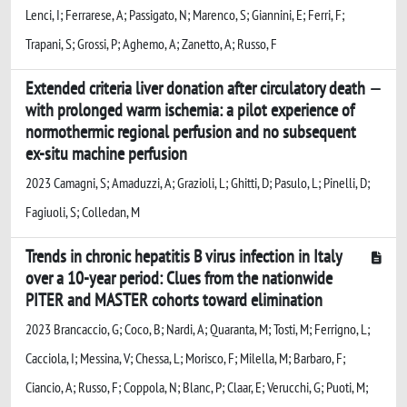
Lenci, I; Ferrarese, A; Passigato, N; Marenco, S; Giannini, E; Ferri, F;
Trapani, S; Grossi, P; Aghemo, A; Zanetto, A; Russo, F
Extended criteria liver donation after circulatory death
with prolonged warm ischemia: a pilot experience of
normothermic regional perfusion and no subsequent
ex-situ machine perfusion
2023 Camagni, S; Amaduzzi, A; Grazioli, L; Ghitti, D; Pasulo, L; Pinelli, D;
Fagiuoli, S; Colledan, M
Trends in chronic hepatitis B virus infection in Italy
over a 10-year period: Clues from the nationwide
PITER and MASTER cohorts toward elimination
2023 Brancaccio, G; Coco, B; Nardi, A; Quaranta, M; Tosti, M; Ferrigno, L;
Cacciola, I; Messina, V; Chessa, L; Morisco, F; Milella, M; Barbaro, F;
Ciancio, A; Russo, F; Coppola, N; Blanc, P; Claar, E; Verucchi, G; Puoti, M;