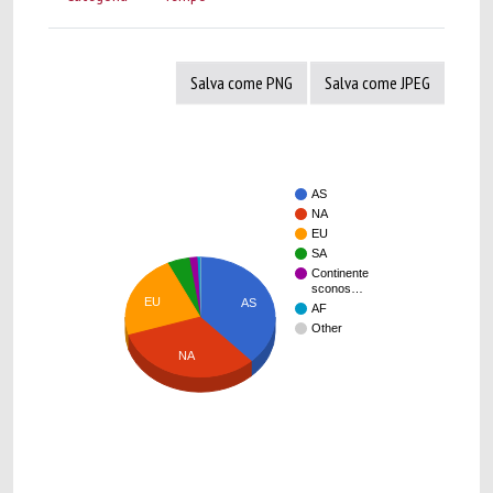
Salva come PNG
Salva come JPEG
AS
NA
EU
SA
Continente
sconos…
EU
AS
AF
Other
NA