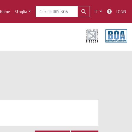
Home
Sfoglia
IT
LOGIN