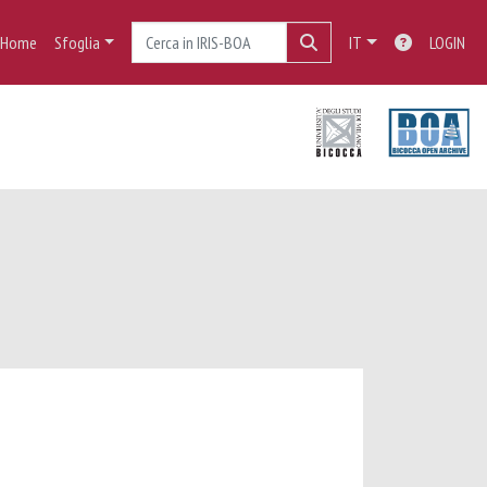
Home
Sfoglia
IT
LOGIN