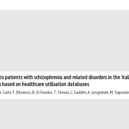
to patients with schizophrenia and related disorders in the It
on based on healthcare utilisation databases
Carle, F; D'Avanzo, B; Di Fiandra, T; Ferrara, L; Gaddini, A; Leogrande, M; Saponar