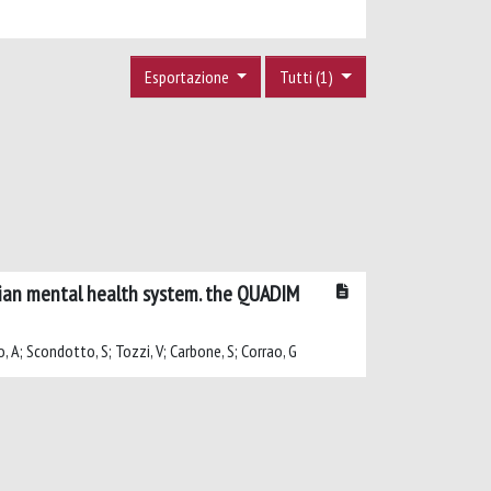
Esportazione
Tutti (1)
alian mental health system. the QUADIM
o, A; Scondotto, S; Tozzi, V; Carbone, S; Corrao, G