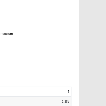
onosciuto
#
1.282