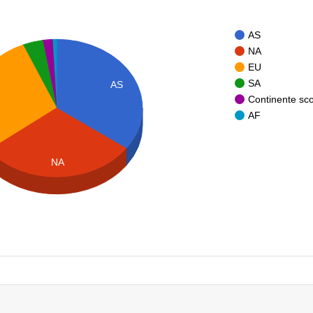
AS
NA
EU
SA
AS
Continente sc
AF
NA