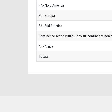
NA - Nord America
EU - Europa
SA - Sud America
Continente sconosciuto - Info sul continente non d
AF - Africa
Totale
Powered by
IRIS
-
about IRIS
-
Utilizzo dei cookie
-
Privacy