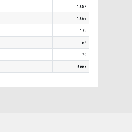
1.082
1.066
139
67
29
3.665