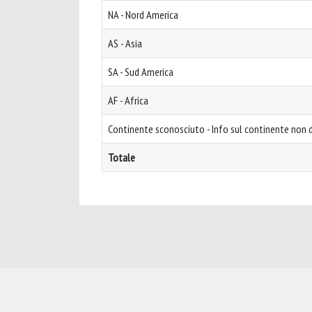
NA - Nord America
AS - Asia
SA - Sud America
AF - Africa
Continente sconosciuto - Info sul continente non d
Totale
Powered by
IRIS
-
about IRIS
-
Utilizzo dei cookie
-
Privacy