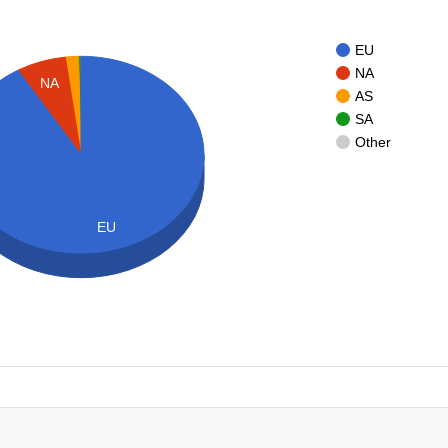
EU
NA
NA
AS
SA
Other
EU