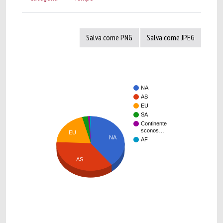
Salva come PNG
Salva come JPEG
NA
AS
EU
SA
Continente
sconos…
EU
NA
AF
AS