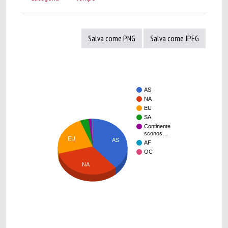
Salva come PNG
Salva come JPEG
AS
NA
EU
SA
Continente
sconos…
EU
AS
AF
OC
NA