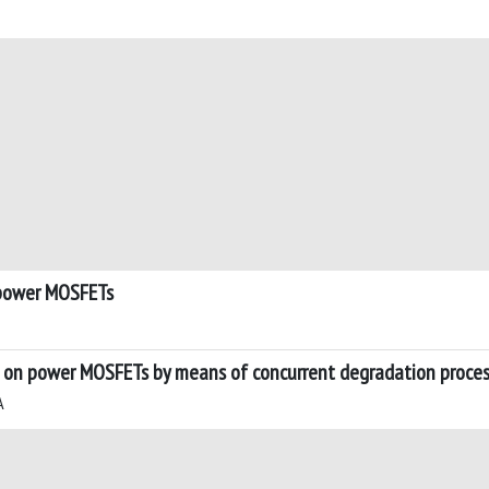
 power MOSFETs
g on power MOSFETs by means of concurrent degradation proce
A