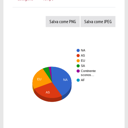
Salva come PNG
Salva come JPEG
NA
AS
EU
SA
Continente
sconos…
EU
NA
AF
AS