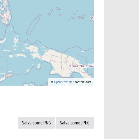
©
OpenStreetMap
contributors.
Salva come PNG
Salva come JPEG