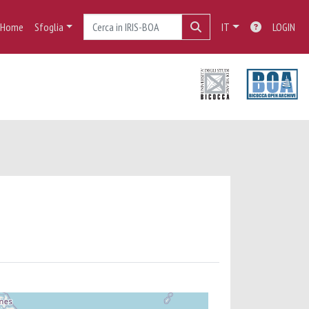
Home
Sfoglia
IT
LOGIN