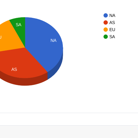
NA
AS
SA
EU
SA
U
NA
AS