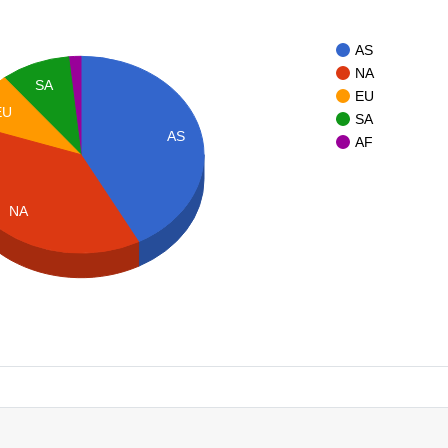
AS
NA
SA
EU
EU
SA
AS
AF
NA