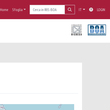
Home
Sfoglia
IT
LOGIN