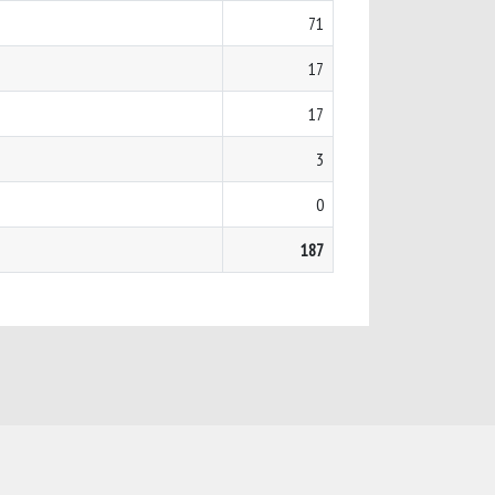
71
17
17
3
0
187