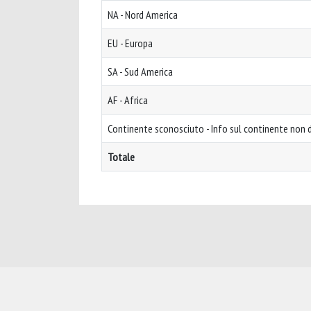
NA - Nord America
EU - Europa
SA - Sud America
AF - Africa
Continente sconosciuto - Info sul continente non d
Totale
Powered by
IRIS
-
about IRIS
-
Utilizzo dei cookie
-
Privacy