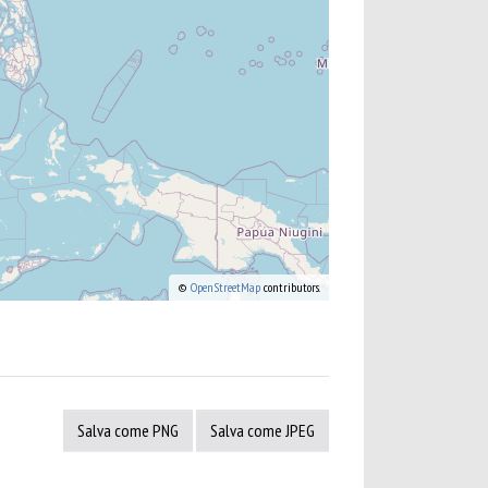
©
OpenStreetMap
contributors.
Salva come PNG
Salva come JPEG