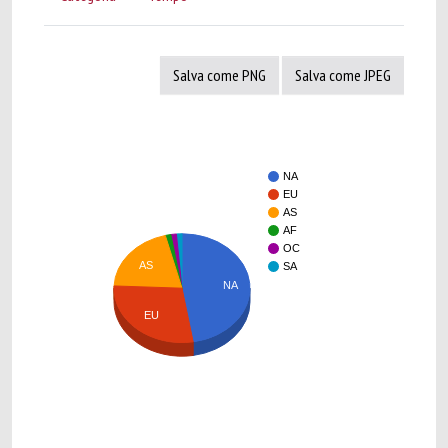
Salva come PNG
Salva come JPEG
NA
EU
AS
AF
OC
AS
SA
NA
EU