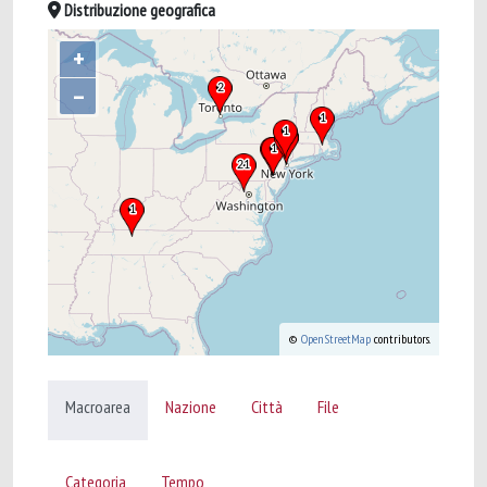
Distribuzione geografica
+
–
©
OpenStreetMap
contributors.
Macroarea
Nazione
Città
File
Categoria
Tempo