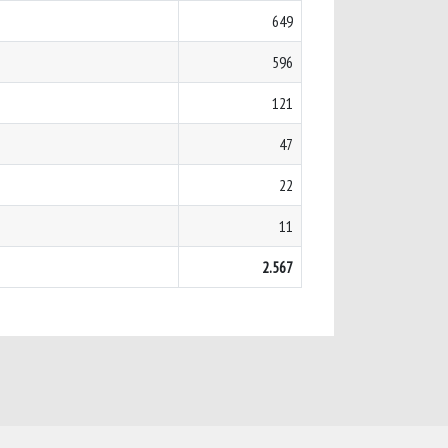
649
596
121
47
22
11
2.567