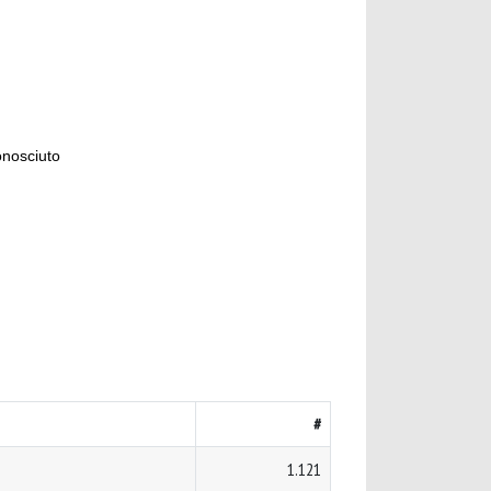
onosciuto
#
1.121