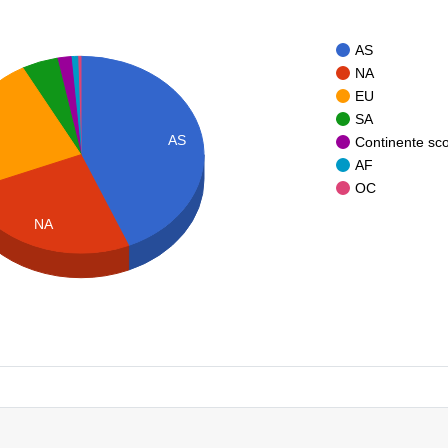
AS
NA
EU
SA
AS
Continente sc
AF
OC
NA