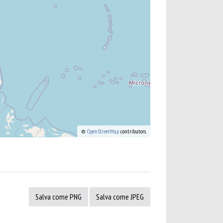
©
OpenStreetMap
contributors.
Salva come PNG
Salva come JPEG