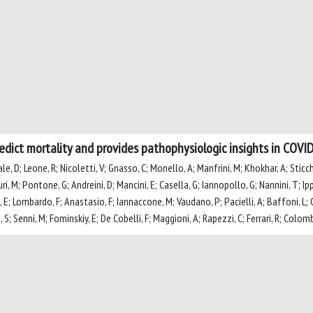
redict mortality and provides pathophysiologic insights in COVI
le, D; Leone, R; Nicoletti, V; Gnasso, C; Monello, A; Manfrini, M; Khokhar, A; Sticchi
uri, M; Pontone, G; Andreini, D; Mancini, E; Casella, G; Iannopollo, G; Nannini, T; Ipp
, E; Lombardo, F; Anastasio, F; Iannaccone, M; Vaudano, P; Pacielli, A; Baffoni, L; Gar
i, S; Senni, M; Fominskiy, E; De Cobelli, F; Maggioni, A; Rapezzi, C; Ferrari, R; Colo