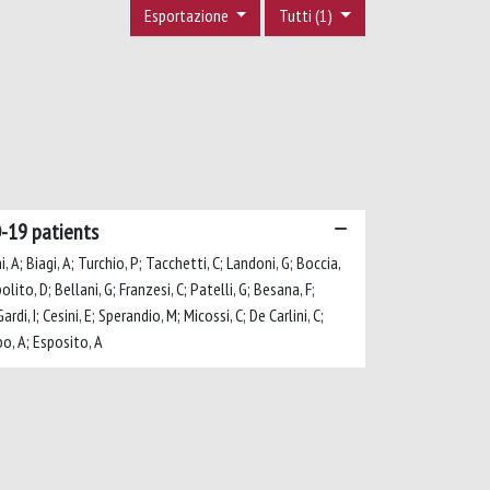
Esportazione
Tutti (1)
D-19 patients
, A; Biagi, A; Turchio, P; Tacchetti, C; Landoni, G; Boccia,
olito, D; Bellani, G; Franzesi, C; Patelli, G; Besana, F;
di, I; Cesini, E; Sperandio, M; Micossi, C; De Carlini, C;
mbo, A; Esposito, A