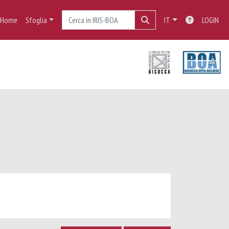
Home
Sfoglia
IT
LOGIN