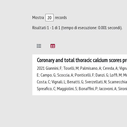
Mostra
records
Risultati 1 - 1 di 1 (tempo di esecuzione: 0.001 secondi).
Coronary and total thoracic calcium scores p
2021 Giannini, F; Toselli, M; Palmisano, A; Cereda, A; Vigna
E; Campo, G; Scoccia, A; Ponticelli, F; Danzi, G; Loffi, M; M
Costa, C; Vignali, L; Benatti, G; Sverzellati, N; Scarnecchia
Spreafico, C; Maggiolini, S; Bonaffini, P; Iacovoni, A; Siron