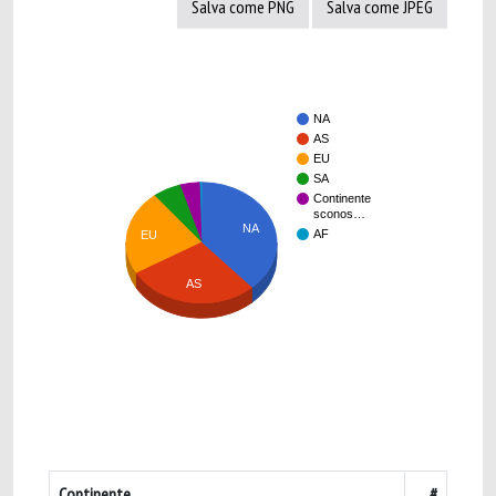
Salva come PNG
Salva come JPEG
NA
AS
EU
SA
Continente
sconos…
NA
AF
EU
AS
Continente
#