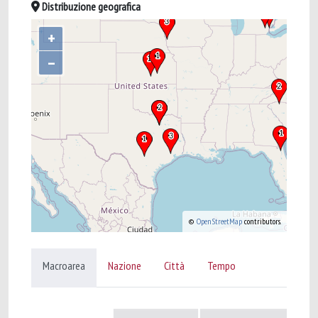
Distribuzione geografica
+
–
©
OpenStreetMap
contributors.
Macroarea
Nazione
Città
Tempo