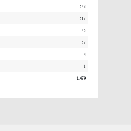
348
317
43
37
4
1
1.479