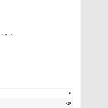
onosciuto
#
729