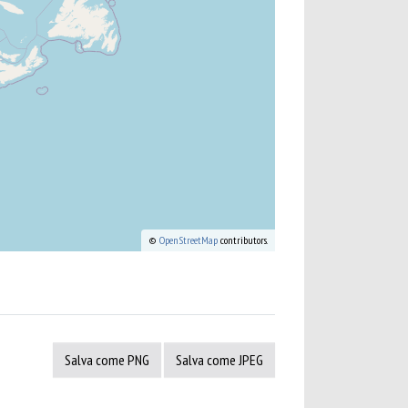
©
OpenStreetMap
contributors.
Salva come PNG
Salva come JPEG