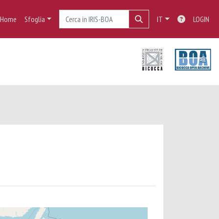
Home
Sfoglia
IT
LOGIN