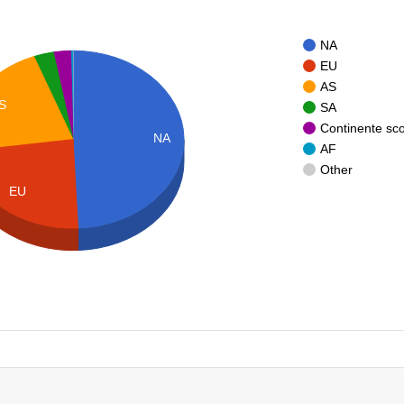
NA
EU
AS
S
SA
Continente sc
NA
AF
Other
EU