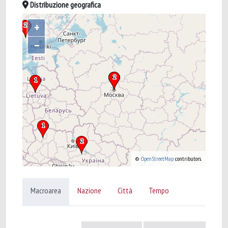
Distribuzione geografica
+
–
©
OpenStreetMap
contributors.
Macroarea
Nazione
Città
Tempo