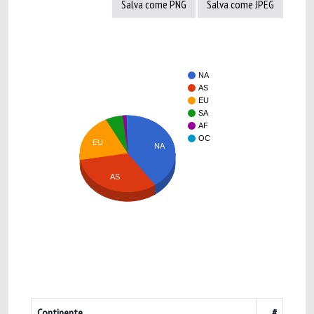
Salva come PNG
Salva come JPEG
NA
AS
EU
SA
AF
OC
EU
NA
AS
Continente
#