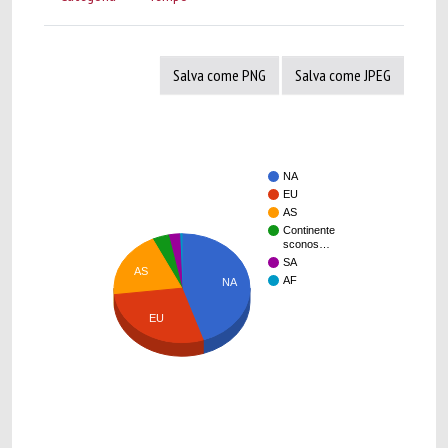
Salva come PNG
Salva come JPEG
NA
EU
AS
Continente
sconos…
SA
AS
AF
NA
EU