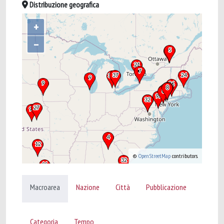
Distribuzione geografica
+
–
©
OpenStreetMap
contributors.
Macroarea
Nazione
Città
Pubblicazione
Categoria
Tempo