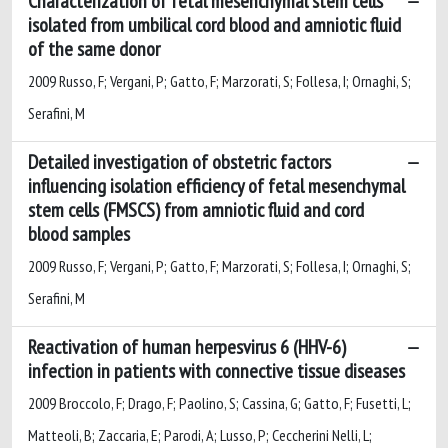
Characterization of fetal mesenchymal stem cells
isolated from umbilical cord blood and amniotic fluid
of the same donor
2009 Russo, F; Vergani, P; Gatto, F; Marzorati, S; Follesa, I; Ornaghi, S;
Serafini, M
Detailed investigation of obstetric factors
influencing isolation efficiency of fetal mesenchymal
stem cells (FMSCS) from amniotic fluid and cord
blood samples
2009 Russo, F; Vergani, P; Gatto, F; Marzorati, S; Follesa, I; Ornaghi, S;
Serafini, M
Reactivation of human herpesvirus 6 (HHV-6)
infection in patients with connective tissue diseases
2009 Broccolo, F; Drago, F; Paolino, S; Cassina, G; Gatto, F; Fusetti, L;
Matteoli, B; Zaccaria, E; Parodi, A; Lusso, P; Ceccherini Nelli, L;