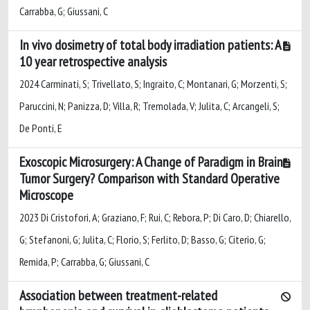
Carrabba, G; Giussani, C
In vivo dosimetry of total body irradiation patients: A
10 year retrospective analysis
2024 Carminati, S; Trivellato, S; Ingraito, C; Montanari, G; Morzenti, S;
Paruccini, N; Panizza, D; Villa, R; Tremolada, V; Julita, C; Arcangeli, S;
De Ponti, E
Exoscopic Microsurgery: A Change of Paradigm in Brain
Tumor Surgery? Comparison with Standard Operative
Microscope
2023 Di Cristofori, A; Graziano, F; Rui, C; Rebora, P; Di Caro, D; Chiarello,
G; Stefanoni, G; Julita, C; Florio, S; Ferlito, D; Basso, G; Citerio, G;
Remida, P; Carrabba, G; Giussani, C
Association between treatment-related