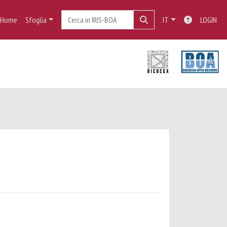
Home
Sfoglia
IT
LOGIN