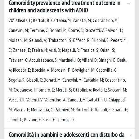
Comorbidity prevalence and treatment outcome in
children and adolescents with ADHD
2017 Reale, L; Bartoli, B; Cartabia, M; Zanetti, M; Costantino, M;
Canevini, M; Termine, C; Bonati, M; Conte, S; Renzetti, V; Salvoni, L;
Molteni, M; Salandi, A; Trabattoni, S; Effedri, P; Filippini, E; Pedercini,
E; Zanetti, E; Fteita, N; Arisi, D; Mapelli, R; Frassica, S; Oriani, S;
Trevisan, C; Acquistapace, S; Martinelli, O; Villani, D; Binaghi, E; Deriu,
A; Ricotta, E; Borchia, A; Morosini, P; Breviglieri, M; Capovilla, G;
Segala, R; Bissoli, C; Bonati, M; Canevini, M; Cartabia, M; Costantino,
M; Cropanese, I; Fornaro, E; Merati, S; Ottolini, A; Reale, L; Saccani, M;
Vaccari, R; Valenti, V; Valentino, A; Zanetti, M; Balottin, U; Chiappedi,
M; Vlacos, E; Meraviglia, C; Palmieri, M; Ruffoni, G; Rinaldi, F; Soardi, F;
Luoni, C; Pavone, F; Rossi, G; Termine, C
Comorbilità in bambini e adolescenti con disturbo da