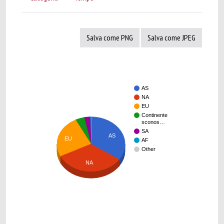
Salva come PNG
Salva come JPEG
AS
NA
EU
Continente
sconos…
SA
AS
EU
AF
Other
NA