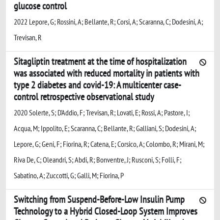
glucose control
2022 Lepore, G; Rossini, A; Bellante, R; Corsi, A; Scaranna, C; Dodesini, A;
Trevisan, R
Sitagliptin treatment at the time of hospitalization
was associated with reduced mortality in patients with
type 2 diabetes and covid-19: A multicenter case-
control retrospective observational study
2020 Solerte, S; D'Addio, F; Trevisan, R; Lovati, E; Rossi, A; Pastore, I;
Acqua, M; Ippolito, E; Scaranna, C; Bellante, R; Galliani, S; Dodesini, A;
Lepore, G; Geni, F; Fiorina, R; Catena, E; Corsico, A; Colombo, R; Mirani, M;
Riva De, C; Oleandri, S; Abdi, R; Bonventre, J; Rusconi, S; Folli, F;
Sabatino, A; Zuccotti, G; Galli, M; Fiorina, P
Switching from Suspend-Before-Low Insulin Pump
Technology to a Hybrid Closed-Loop System Improves