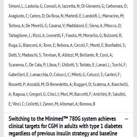
Simoni, L; Lastoria, G; Consoli, A; Iazzetta, N; Di Giovanni, G; Carbonara, O;
Aragiusto, C; Carleo, D; Da Rosa, N; Martedi, E; Landolfi, L; Marracino, M;
Tortora, A; De Morelli, G; Casarsa, V; Maddaloni, E; Siena, A; Pitocco, D;
Tartaglione, L; Rizzi, A; Leonetti, F; Fasolo, M; Morsello, G; Bulzomi, R;
Ruga, G; Bianconi, A; Torre, E; Rebora, A; Cecoli, F; Monti, E; Bonfadini, S;
Dotti, S; Madaschi, S; Trevisan, R; Albizzi, M; Bellante, R; Corsi, A;
Scaranna, C; De Cata, P; Liboa, F; Ghilotti, S; Tortato, E; Lanari, L; Turchi, F;
Gabellieri, E; Lamacchia, O; Colucci, C; Mileti, G; Coluzzi, S; Carrieri, F;
Rossetti, P; Anzaldi, M; Di Benedetto, A; Ruggeri, D; Scatena, A; Ranchelli,
A; Ragusa, I; Gregori, G; Crisci, I; Mori, M; Baccetti, F; Anichini, R; Salutini,
E; Vinci, C; Colletti, I; Zanon, M; Altomari, A; Bonora, B
Switching to the Minimed™ 780G system achieves
clinical targets for CGM in adults with type 1 diabetes
regardless of previous insulin strategy and baseline