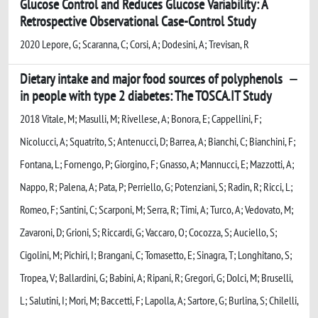
Glucose Control and Reduces Glucose Variability: A
Retrospective Observational Case-Control Study
2020 Lepore, G; Scaranna, C; Corsi, A; Dodesini, A; Trevisan, R
Dietary intake and major food sources of polyphenols
in people with type 2 diabetes: The TOSCA.IT Study
2018 Vitale, M; Masulli, M; Rivellese, A; Bonora, E; Cappellini, F;
Nicolucci, A; Squatrito, S; Antenucci, D; Barrea, A; Bianchi, C; Bianchini, F;
Fontana, L; Fornengo, P; Giorgino, F; Gnasso, A; Mannucci, E; Mazzotti, A;
Nappo, R; Palena, A; Pata, P; Perriello, G; Potenziani, S; Radin, R; Ricci, L;
Romeo, F; Santini, C; Scarponi, M; Serra, R; Timi, A; Turco, A; Vedovato, M;
Zavaroni, D; Grioni, S; Riccardi, G; Vaccaro, O; Cocozza, S; Auciello, S;
Cigolini, M; Pichiri, I; Brangani, C; Tomasetto, E; Sinagra, T; Longhitano, S;
Tropea, V; Ballardini, G; Babini, A; Ripani, R; Gregori, G; Dolci, M; Bruselli,
L; Salutini, I; Mori, M; Baccetti, F; Lapolla, A; Sartore, G; Burlina, S; Chilelli,