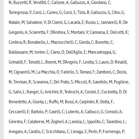
N; Buzzetti, R; Venditti, C; Carlone, A; Galluzzo, A; Giordano, C;
Torregrossa, V; Corsi, L; Cuneo, G; Corsi, S; Tizio, B; Galluzzo, G; Citro, G;
Natale, M; Salvatore, V; Di Cianni, G; Lacaria, E; Russo, L; Iannarelli, R; De
Gregorio, A; Sciarretta, F; D'Andrea, S; Montani, V; Cannarsa, E; Dolcetti, K;
Cordera, R; Bonabello, L; Mazzucchelli, C; Giorda, C; Bonetto, C;
Baldassarre, M; Iovine, C; Ciano, O; Dall'Aglio, E; Mancastroppa, G;
Grimaldi, F; Tonutti, L; Boemi, M; D'Angelo, F; Leotta, S; Lauro, D; Rinaldi,
M; Cignarelli, M; La Macchia, O; Fariello, S; Tomasi, F; Zamboni, C; Dozio,
N; Trevisan, R; Scaranna, C; Del Prato, S; Miccoli, R; Garofolo, M; Pugliese,
G; Salvi, L; Rangel, G; Anichini, R; Tedeschi, A; Corsini, E; Cucinotta, D; Di
Benedetto, A; Giunta, L; Ruffo, M; Bossi, A; Carpinter, R; Dotta, F;
Ceccarelli, E; Bartolo, P; Caselli, C; Luberto, A; Calbucci, G; Consoli, A;
Ginestra, F; Calabrese, M; Zogheri, A; Laviola, L; Ippolito, C; Tarantino, L;
Avogaro, A; Carallo, C; Scicchitano, C; Livraga, S; Perin, P; Forrnengo, P;