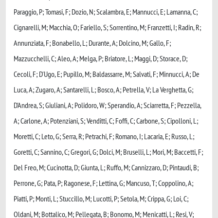
Paraggio, P; Tomasi, F; Dozio, N; Scalambra, E; Mannucci, E; Lamanna, C;
Cignarelli, M; Macchia, O; Fariello, S; Sorrentino, M; Franzetti, I; Radin, R;
Annunziata, F; Bonabello, L; Durante, A; Dolcino, M; Gallo, F;
Mazzucchelli, C; Aleo, A; Melga, P; Briatore, L; Maggi, D; Storace, D;
Cecoli, F; D'Ugo, E; Pupillo, M; Baldassarre, M; Salvati, F; Minnucci, A; De
Luca, A; Zugaro, A; Santarelli, L; Bosco, A; Petrella, V; La Verghetta, G;
D'Andrea, S; Giuliani, A; Polidoro, W; Sperandio, A; Sciarretta, F; Pezzella,
A; Carlone, A; Potenziani, S; Venditti, C; Foffi, C; Carbone, S; Cipolloni, L;
Moretti, C; Leto, G; Serra, R; Petrachi, F; Romano, I; Lacaria, E; Russo, L;
Goretti, C; Sannino, C; Gregori, G; Dolci, M; Bruselli, L; Mori, M; Baccetti, F;
Del Freo, M; Cucinotta, D; Giunta, L; Ruffo, M; Cannizzaro, D; Pintaudi, B;
Perrone, G; Pata, P; Ragonese, F; Lettina, G; Mancuso, T; Coppolino, A;
Piatti, P; Monti, L; Stuccillo, M; Lucotti, P; Setola, M; Crippa, G; Loi, C;
Oldani, M; Bottalico, M; Pellegata, B; Bonomo, M; Menicatti, L; Resi, V;