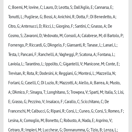
C; Boemi, M; Iovine, C; Lauro, D; Leotta, S; Dall'Aglio, E; Cannarsa, E;
Tonutti, L; Pugliese, G; Bossi, A; Anichini, R; Dotta, F; Di Benedetto, A;
Citro, G; Antenucci, D; Ricci, L; Giorgino, F; Santini, C; Gnasso, A; De
Cosmo, S; Zavaroni, D; Vedovato, M; Consoli, A; Calabrese, M; di Bartolo, P;
Fornengo, P; Riccardi, G; D'Angelo, F; Giansanti, R; Tanase, L; Lanari, L;
Testa, I; Pancani, F; Ranchelli, A; Vagheggi, P; Scatona, A; Fontana, L;
Laviola, L; Tarantino, L; Ippolito, C; Gigantelli, V; Manicone, M; Conte, E;
Trevisan, R; Rota, R; Dodesini, A; Reggiani, G; Montesi, L; Mazzella, N;
Forlani, G; Caselli, C; Di Luzio, R; Mazzotti, A; Aiello, A; Barrea, A; Musto,
A; D'Amico, F; Sinagra, T; Longhitano, S; Trowpea, V; Sparti, M; Italia, S; Lisi,
E; Grasso, G; Pezzino, V; Insalaco, F; Carallo, C; Scicchitano, C; De
Franceschi, M; Calbucci, G; Ripani, R; Corsi, L; Cuneo, G; Corsi, S; Romeo, F;
Lesina, A; Comoglio, M; Bonetto, C; Robusto, A; Nada, E; Asprino, V;
Cetraro, R; Impieri, M; Lucchese, G; Donnarumma, G; Tizio, B; Lenza, L;