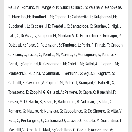
Galli, A; Romano, M; D'Angelo, P; Suraci, C; Bacci, S; Palena, A; Genovese,
S; Mancino, M; Rondinelli, M; Capone, F; Calabretto, E; Bulgheroni, M;
Bucciarelli, L; Ceccarelli, E; Fondelli, C; Santacroce, C; Guarino, E; Nigi, L;
Lalli, C; Di Vizia, G; Scarponi, M; Montani, V; Di Bernardino, P; Romagni, P;
Dolcetti, K; Forte, E; Potenziani, S; Tamburo, L; Perin, P; Prinzis, T; Gruden,
G; Bruno, G; Zucco, C; Perotta, M; Marena, S; Monsignore, S; Panero, F;
Ponzi, F; Carpinteri, R; Casagrande, M; Coletti, M; Balini, A; Filopanti, M;
Madaschi, S; Pulcina, A; Grimaldi, F; Venturini, G; Agus, S; Pagnutti, S;
Guidotti, F; Cavarape, A; Cigolini, M; Pichiri, I; Brangani, C; Fainelli, G;
Tomasetto, E; Zoppini, G; Galletti, A; Perrone, D; Capra, C; Bianchini, F;
Ceseri, M; Di Nardo, B; Sasso, E; Bartolomei, B; Suliman, I; Fabbri, G;
Romano, G; Maturo, N; Nunziata, G; Capobianco, G; De Simone, G; Villa, V;
Rota, G; Pentangelo, C; Carbonara, O; Caiazzo, G; Cutolo, M; Sorrentino, T;
Mastrilli, V; Amelia, U; Masi, S; Corigliano, G; Gaeta, I; Armentano, V;