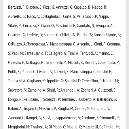
Bertuzzi, F; Disoteo, E; Pizzi, G; Annuzzi, G; Capaldo, B; Nappo, R;
Auciello, S; Turco, A; Costagliola, L; Corte, G; Vallefuoco, P; Nappi, F;
Vitale, M; Cocozza, S; Ciano, O; Massimino, E; Garofalo, N; Avogaro, A;
Guarneri, G; Fedele, D; Sartore, G; Chilelli, N; Burlina, S; Bonsembiante, B;
Galluzzo, A; Torregrossa, V; Mancastroppa, G; Arsenio, L; Cioni, F; Caronna,
S; Papi, M; Santeusanio, F; Calagreti, G; Timi, A; Tantucci, A; Marino, C;
Ginestra, F; Di Biagio, R; Taraborelli, M; Miccoli, R; Bianchi, C; Garofolo, M;
Politi, K; Penno, G; Livraga, S; Calzoni, F; Mancastroppa, G; Corsini, E;
Tedeschi, A; Gagliano, M; Ippolito, G; Salutini, E; Cervellino, F; Natale, M;
Salvatore, V; Zampino, A; Sinisi, R; Arcangeli, A; Zogheri, A; Guizzotti, S;
Longo, R; Pellicano, F; Scolozzi, P; Termine, S; Luberto, A; Ballardini, G;
Babini, A; Trojani, C; Mazzuca, P; Bruglia, M; Ciamei, M; Genghini, S;
Zannoni, C; Rangel, G; Salvi, L; Zappaterreno, A; Cordone, S; Simonelli, P;
Meggiorini, M; Frasheri, A; Di Pippo, C; Maglio, C; Mazzitelli, G; Rinaldi, M;