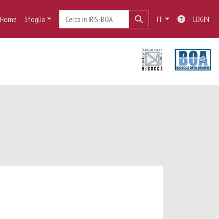
Home
Sfoglia
IT
LOGIN