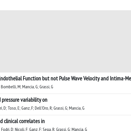
dothelial Function but not Pulse Wave Velocity and Intima-Med
; Bombelli, M; Mancia, G; Grassi, G
 pressure variability on
i, D; Toso, E; Ganz, F; Dell'Oro, R; Grassi, G; Mancia, G
d clinical correlates in
odri, D; Nicoli, F; Ganz, F; Sega, R; Grassi, G; Mancia, G