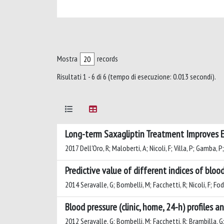
Mostra
records
Risultati 1 - 6 di 6 (tempo di esecuzione: 0.013 secondi).
Long-term Saxagliptin Treatment Improves En
2017 Dell'Oro, R; Maloberti, A; Nicoli, F; Villa, P; Gamba, P
Predictive value of different indices of blood
2014 Seravalle, G; Bombelli, M; Facchetti, R; Nicoli, F; Fodr
Blood pressure (clinic, home, 24-h) profiles an
2012 Seravalle, G; Bombelli, M; Facchetti, R; Brambilla, G; F