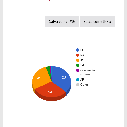
Salva come PNG
Salva come JPEG
EU
NA
AS
SA
Continente
sconos…
EU
AS
AF
Other
NA