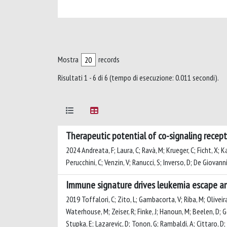
Mostra
records
Risultati 1 - 6 di 6 (tempo di esecuzione: 0.011 secondi).
Therapeutic potential of co-signaling recept
2024 Andreata, F; Laura, C; Ravà, M; Krueger, C; Ficht, X; Ka
Perucchini, C; Venzin, V; Ranucci, S; Inverso, D; De Giovanni
Immune signature drives leukemia escape an
2019 Toffalori, C; Zito, L; Gambacorta, V; Riba, M; Oliveira, 
Waterhouse, M; Zeiser, R; Finke, J; Hanoun, M; Beelen, D; Go
Stupka, E; Lazarevic, D; Tonon, G; Rambaldi, A; Cittaro, D; B