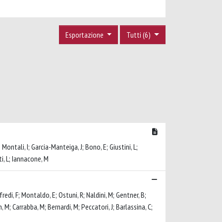
Esportazione
Tutti (6)
 Montali, I; Garcia-Manteiga, J; Bono, E; Giustini, L;
tti, L; Iannacone, M
nfredi, F; Montaldo, E; Ostuni, R; Naldini, M; Gentner, B;
n, M; Carrabba, M; Bernardi, M; Peccatori, J; Barlassina, C;