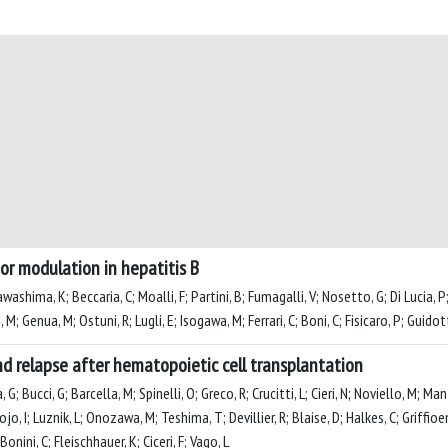
or modulation in hepatitis B
washima, K; Beccaria, C; Moalli, F; Partini, B; Fumagalli, V; Nosetto, G; Di Lucia, P;
, M; Genua, M; Ostuni, R; Lugli, E; Isogawa, M; Ferrari, C; Boni, C; Fisicaro, P; Guido
d relapse after hematopoietic cell transplantation
G; Bucci, G; Barcella, M; Spinelli, O; Greco, R; Crucitti, L; Cieri, N; Noviello, M; Ma
jo, I; Luznik, L; Onozawa, M; Teshima, T; Devillier, R; Blaise, D; Halkes, C; Griffioe
onini, C; Fleischhauer, K; Ciceri, F; Vago, L