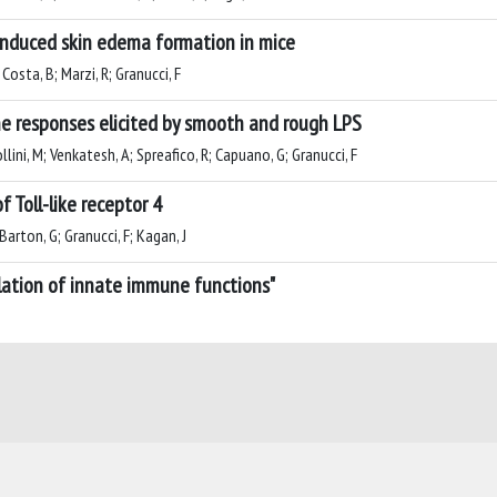
induced skin edema formation in mice
 Costa, B; Marzi, R; Granucci, F
ne responses elicited by smooth and rough LPS
ollini, M; Venkatesh, A; Spreafico, R; Capuano, G; Granucci, F
 Toll-like receptor 4
 Barton, G; Granucci, F; Kagan, J
lation of innate immune functions"