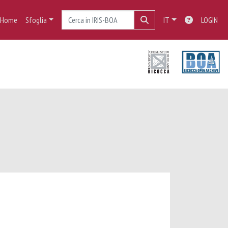
Home
Sfoglia
IT
LOGIN