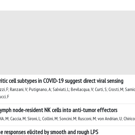
tic cell subtypes in COVID-19 suggest direct viral sensing
i, F; Ranzani, V; Putignano, A; Salviati, L; Bevilacqua, V; Curti, S; Crosti, M; Sarnic
cci, F
 lymph node-resident NK cells into anti-tumor effectors
A, M; Caccia, M; Sironi, L; Collini, M; Soncini, M; Rusconi, M; von Andrian, U; Chirico,
ne responses elicited by smooth and rough LPS