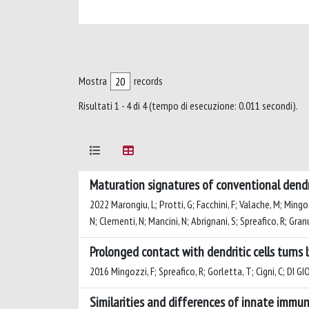
Mostra
records
Risultati 1 - 4 di 4 (tempo di esecuzione: 0.011 secondi).
Maturation signatures of conventional dendri
2022 Marongiu, L; Protti, G; Facchini, F; Valache, M; Mingozz
N; Clementi, N; Mancini, N; Abrignani, S; Spreafico, R; Granu
Prolonged contact with dendritic cells turns
2016 Mingozzi, F; Spreafico, R; Gorletta, T; Cigni, C; DI GIOI
Similarities and differences of innate immu