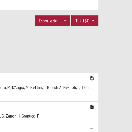
Esportazione
Tutti (4)
ola, M; D'Angio, M; Bettini, L; Biondi, A; Nespoli, L; Tamini,
 G; Zanoni, I; Granucci, F