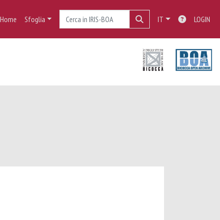
Home
Sfoglia
IT
LOGIN