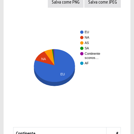
Salva come PNG
Salva come JPEG
EU
NA
AS
SA
Continente
sconos…
NA
AF
EU
Continente
#