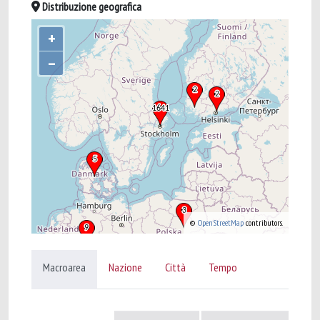
Distribuzione geografica
+
–
©
OpenStreetMap
contributors.
Macroarea
Nazione
Città
Tempo