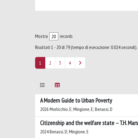
Mostra
records
Risultati 1 - 20 di 79 (tempo di esecuzione: 0.024 secondi).
1
2
3
4
A Modern Guide to Urban Poverty
2026 Morlicchio, E; Mingione, E; Benassi, D
Citizenship and the welfare state – T.H. Mars
2024 Benassi, D; Mingione, E