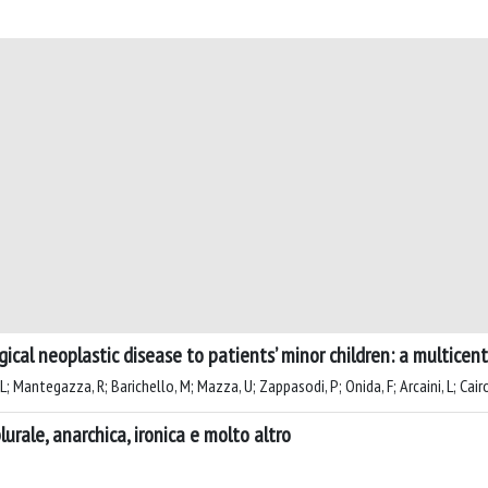
cal neoplastic disease to patients’ minor children: a multicen
L; Mantegazza, R; Barichello, M; Mazza, U; Zappasodi, P; Onida, F; Arcaini, L; Cair
 plurale, anarchica, ironica e molto altro