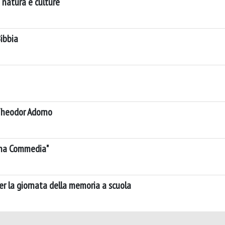
a natura e culture
Bibbia
 Theodor Adorno
ina Commedia"
per la giornata della memoria a scuola