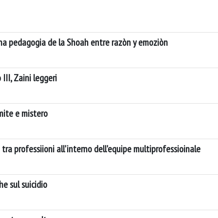
na pedagogia de la Shoah entre razòn y emoziòn
I, Zaini leggeri
imite e mistero
ra professiioni all'interno dell'equipe multiprofessioinale
he sul suicidio