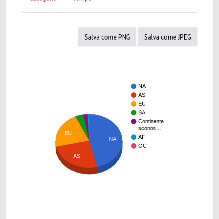
Salva come PNG
Salva come JPEG
NA
AS
EU
SA
Continente
sconos…
EU
AF
NA
OC
AS