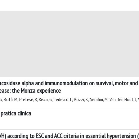
lucosidase alpha and immunomodulation on survival, motor and 
isease: the Monza experience
 Boffi, M; Pretese, R; Risca, G; Tedesco, L; Pozzi, K; Serafini, M; Van Den Hout, J; 
 pratica clinica
VH) according to ESC and ACC criteria in essential hypertension (