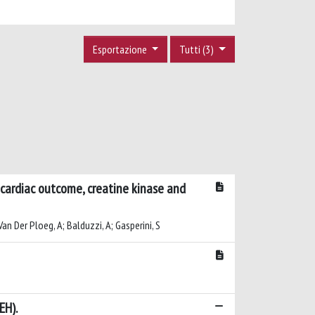
Esportazione
Tutti (3)
cardiac outcome, creatine kinase and
Van Der Ploeg, A; Balduzzi, A; Gasperini, S
EH).