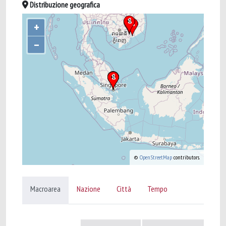
Distribuzione geografica
+
–
©
OpenStreetMap
contributors.
Macroarea
Nazione
Città
Tempo