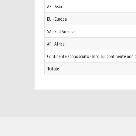
AS - Asia
EU - Europa
SA - Sud America
AF - Africa
Continente sconosciuto - Info sul continente non d
Totale
Powered by
IRIS
-
about IRIS
-
Utilizzo dei cookie
-
Privacy