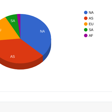
NA
AS
SA
EU
SA
U
NA
AF
AS