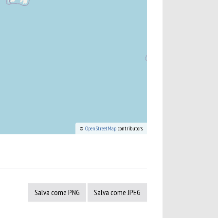
©
OpenStreetMap
contributors.
Salva come PNG
Salva come JPEG