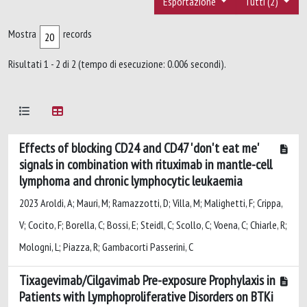
Esportazione
Tutti (2)
Mostra
records
Risultati 1 - 2 di 2 (tempo di esecuzione: 0.006 secondi).
Effects of blocking CD24 and CD47 'don't eat me'
signals in combination with rituximab in mantle-cell
lymphoma and chronic lymphocytic leukaemia
2023 Aroldi, A; Mauri, M; Ramazzotti, D; Villa, M; Malighetti, F; Crippa,
V; Cocito, F; Borella, C; Bossi, E; Steidl, C; Scollo, C; Voena, C; Chiarle, R;
Mologni, L; Piazza, R; Gambacorti Passerini, C
Tixagevimab/Cilgavimab Pre-exposure Prophylaxis in
Patients with Lymphoproliferative Disorders on BTKi