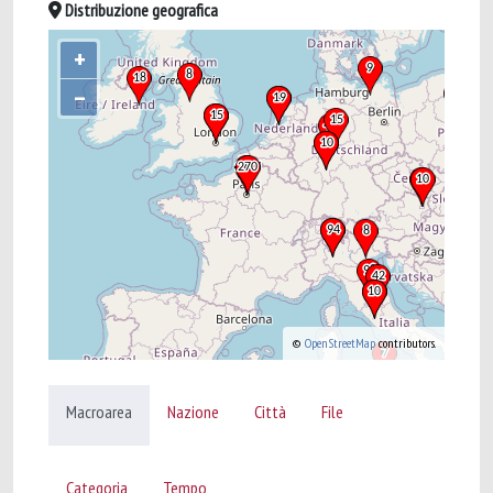
Distribuzione geografica
+
–
©
OpenStreetMap
contributors.
Macroarea
Nazione
Città
File
Categoria
Tempo