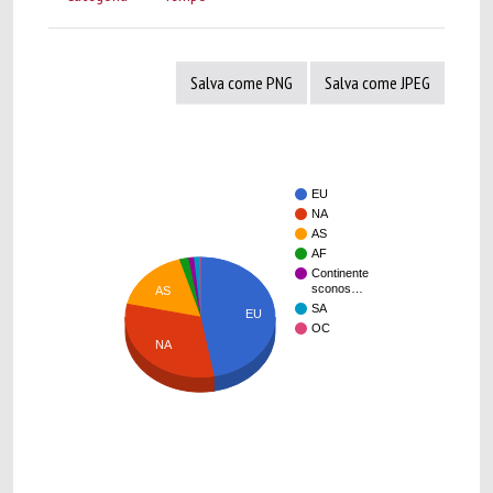
Salva come PNG
Salva come JPEG
EU
NA
AS
AF
Continente
sconos…
AS
SA
EU
OC
NA