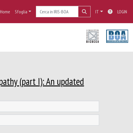
Home
Sfoglia
IT
LOGIN
athy (part I): An updated