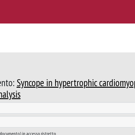
ento:
Syncope in hypertrophic cardiomyop
alysis
to documento) in accesso ristretto