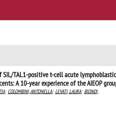
f SIL/TAL1-positive t-cell acute lymphoblastic
cents: A 10-year experience of the AIEOP grou
ZIA
;
COLOMBINI, ANTONELLA
;
LEVATI, LAURA
;
BIONDI,