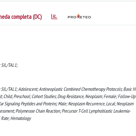
heda completa (DC)
; SIL/TAL1;
; SIL/TAL1; Adolescent; Antineoplastic Combined Chemotherapy Protocols; Basic H
ld; Child, Preschool; Cohort Studies; Drug Resistance, Neoplasm; Female; Follow-Up
ar Signaling Peptides and Proteins; Male; Neoplasm Recurrence, Local; Neoplasm
sessment; Polymerase Chain Reaction; Precursor T-Cell Lymphoblastic Leukemia-
l Rate; Hematology