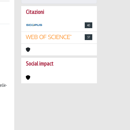
Citazioni
40
37
Social impact
elix-