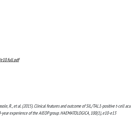
e10.full.pdf
Parasole, R., et al. (2015). Clinical features and outcome of SIL/TAL1-positive t-cell ac
 10-year experience of the AIEOP group. HAEMATOLOGICA, 100(1), e10-e13