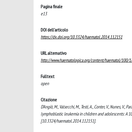
Pagina finale
e13
DOI dell'articolo
https://dx.doi.org/10.3324/haematol.2014.112151
URL alternativo
http://www.haematologica.org/content/haematol/100/1/
Fulltext
open
Citazione
D'Angiò, M., Valsecchi, M., Testi, A., Conter, V., Nunes, V., 
lymphoblastic leukemia in children and adolescents: A
[10.3324/haematol.2014.112151].