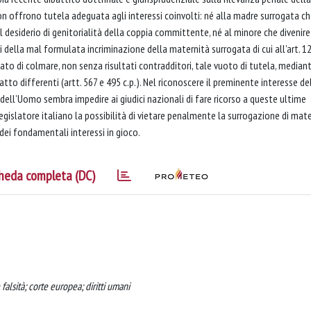
on offrono tutela adeguata agli interessi coinvolti: né alla madre surrogata c
l desiderio di genitorialità della coppia committente, né al minore che divenire
i della mal formulata incriminazione della maternità surrogata di cui all’art. 12
to di colmare, non senza risultati contradditori, tale vuoto di tutela, mediant
to differenti (artt. 567 e 495 c.p.). Nel riconoscere il preminente interesse de
i dell’Uomo sembra impedire ai giudici nazionali di fare ricorso a queste ultime
 legislatore italiano la possibilità di vietare penalmente la surrogazione di mate
ei fondamentali interessi in gioco.
heda completa (DC)
falsità; corte europea; diritti umani