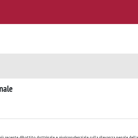
enale
più recente dibattito dottrinale e giurisprudenziale sulla rilevanza penale della