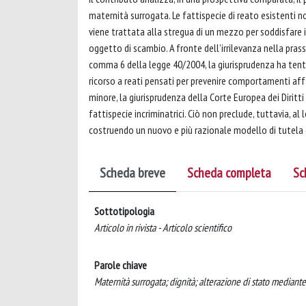
maternità surrogata. Le fattispecie di reato esistenti n
viene trattata alla stregua di un mezzo per soddisfare i
oggetto di scambio. A fronte dell’irrilevanza nella prass
comma 6 della legge 40/2004, la giurisprudenza ha tenta
ricorso a reati pensati per prevenire comportamenti affat
minore, la giurisprudenza della Corte Europea dei Diritt
fattispecie incriminatrici. Ciò non preclude, tuttavia, al
costruendo un nuovo e più razionale modello di tutela d
Scheda breve
Scheda completa
Sc
Sottotipologia
Articolo in rivista - Articolo scientifico
Parole chiave
Maternità surrogata; dignità; alterazione di stato mediante 