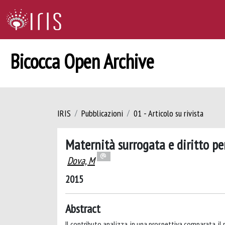
Bicocca Open Archive
IRIS
Pubblicazioni
01 - Articolo su rivista
Maternità surrogata e diritto p
Dova, M
2015
Abstract
Il contributo analizza, in una prospettiva comparata, il 