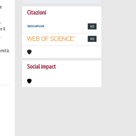
he
Citazioni
,
ND
e il
l
ND
rnità,
Social impact