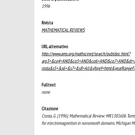
1996
Rivista
MATHEMATICAL REVIEWS
URL alternativo
http://www.ams.org/mathscinet/search/publdoc.html?
arg3=&co4=AND&co5=AND&co6=AND&co7=AND&dr=al
rosta&s5=&s6=&s7=&s8=All&vfpref=html&yearRange
Fulltext
none
Citazione
Crosta, G. (1996). Mathematical Review: MR1381606 Torres
for electromagnetism in nonsmooth domains. Michigan M