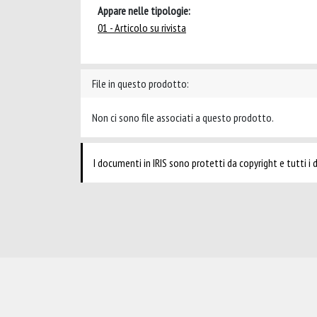
Appare nelle tipologie:
01 - Articolo su rivista
File in questo prodotto:
Non ci sono file associati a questo prodotto.
I documenti in IRIS sono protetti da copyright e tutti i di
Powered by
IRIS
-
about IRIS
-
Utilizzo dei cookie
-
Privacy