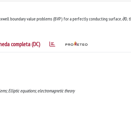
axwell boundary value problems (BVP) for a perfectly conducting surface, ∂D, 
heda completa (DC)
ems; Elliptic equations; electromagnetic theory