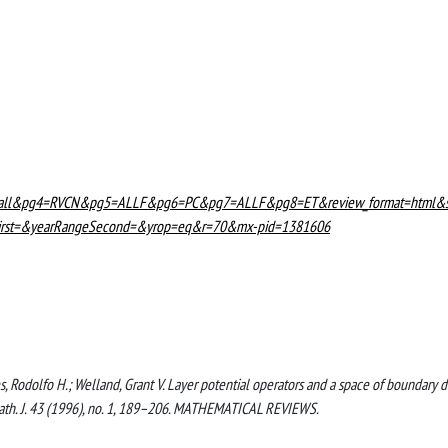
l&pg4=RVCN&pg5=ALLF&pg6=PC&pg7=ALLF&pg8=ET&review_format=html&
First=&yearRangeSecond=&yrop=eq&r=70&mx-pid=1381606
, Rodolfo H.; Welland, Grant V. Layer potential operators and a space of boundary d
ath. J. 43 (1996), no. 1, 189–206. MATHEMATICAL REVIEWS.