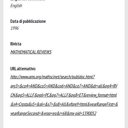
English
Data di pubblicazione
1996
Rivista
MATHEMATICAL REVIEWS
URL alternativo
http://www.ams.org/mathscinet/search/publdoc.html?
arg3=&co4=AND&co5=AND&co6=AND&co7=AND&dr=all&pg4=RV
CN&pg5=ALLF&pg6=PC&pg7=ALLF&pg8=ET&review_format=html
&s4=Crosta&s5=&s6=&s7=&s8=All&vfpref=html&yearRangeFirst=&
yearRangeSecond=&yrop=eq&r=68&mx-pid=1390052