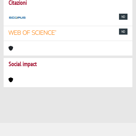
Citazioni
ND
ND
Social impact
Powered by
IRIS
-
about IRIS
-
Utilizzo dei