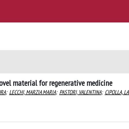
novel material for regenerative medicine
URA
;
LECCHI, MARZIA MARIA
;
PASTORI, VALENTINA
;
CIPOLLA, L