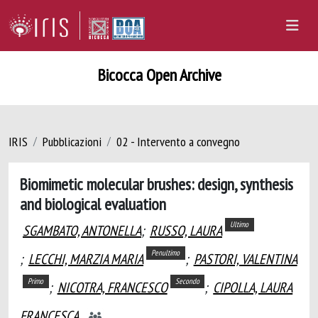
Bicocca Open Archive
IRIS
Pubblicazioni
02 - Intervento a convegno
Biomimetic molecular brushes: design, synthesis
and biological evaluation
Ultimo
SGAMBATO, ANTONELLA
;
RUSSO, LAURA
Penultimo
;
LECCHI, MARZIA MARIA
;
PASTORI, VALENTINA
Primo
Secondo
;
NICOTRA, FRANCESCO
;
CIPOLLA, LAURA
FRANCESCA