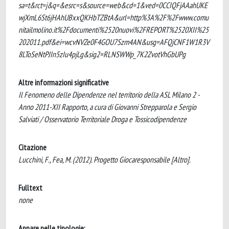
sa=t&rct=j&q=&esrc=s&source=web&cd=1&ved=0CCIQFjAAahUKE
wjXmL6St6jHAhUBxxQKHbTZBtA&url=http%3A%2F%2Fwww.comu
nitailmolino.it%2Fdocumenti%2520nuovi%2FREPORT%2520XII%25
202011.pdf&ei=wcvNVZe0F4GOU7Szm4AN&usg=AFQjCNF1W1R3V
8LToSeNtPJIn5zIu4pjLg&sig2=RLNSWWp_7K2ZvotVhGbUPg
Altre informazioni significative
Il Fenomeno delle Dipendenze nel territorio della ASL Milano 2 -
Anno 2011-XII Rapporto, a cura di Giovanni Strepparola e Sergio
Salviati / Osservatorio Territoriale Droga e Tossicodipendenze
Citazione
Lucchini, F., Fea, M. (2012). Progetto Giocaresponsabile [Altro].
Fulltext
none
Appare nelle tipologie: