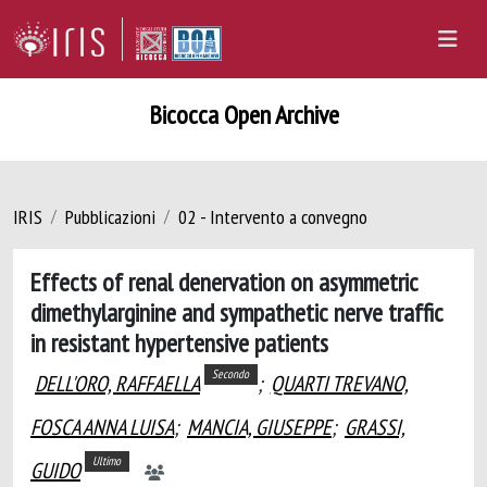
Bicocca Open Archive
IRIS
Pubblicazioni
02 - Intervento a convegno
Effects of renal denervation on asymmetric
dimethylarginine and sympathetic nerve traffic
in resistant hypertensive patients
Secondo
DELL'ORO, RAFFAELLA
;
QUARTI TREVANO,
FOSCA ANNA LUISA
;
MANCIA, GIUSEPPE
;
GRASSI,
Ultimo
GUIDO