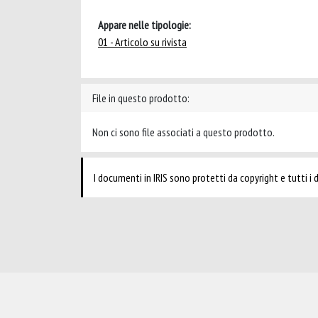
Appare nelle tipologie:
01 - Articolo su rivista
File in questo prodotto:
Non ci sono file associati a questo prodotto.
I documenti in IRIS sono protetti da copyright e tutti i di
Powered by
IRIS
-
about IRIS
-
Utilizzo dei cookie
-
Privacy