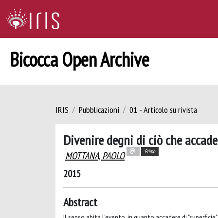
Bicocca Open Archive
IRIS
Pubblicazioni
01 - Articolo su rivista
Divenire degni di ciò che accade:
Primo
MOTTANA, PAOLO
2015
Abstract
Il senso abita l'evento, in quanto accadere di "superfici